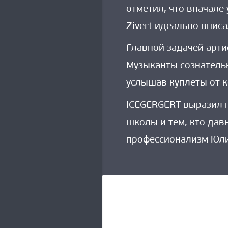
отметил, что вначале
Zivert идеально впис
Главной задачей арти
Музыканты сознательн
услышав куплеты от ко
ICEGERGERT выразил п
школы и тем, кто дав
профессионализм Юлии