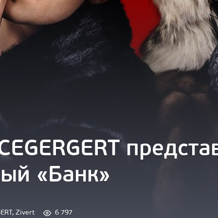
 ICEGERGERT предста
ный «Банк»
GERT
, 
Zivert
6 797