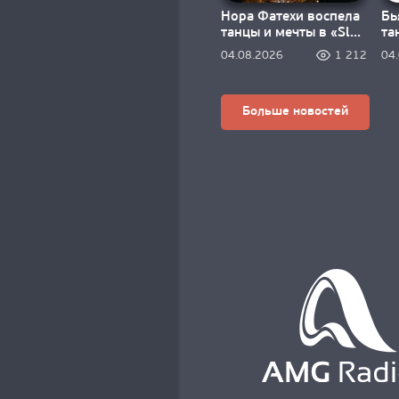
Нора Фатехи воспела
Бь
танцы и мечты в «Slay
та
to the Rhythm»
ма
04.08.2026
1 212
04
ма
Больше новостей