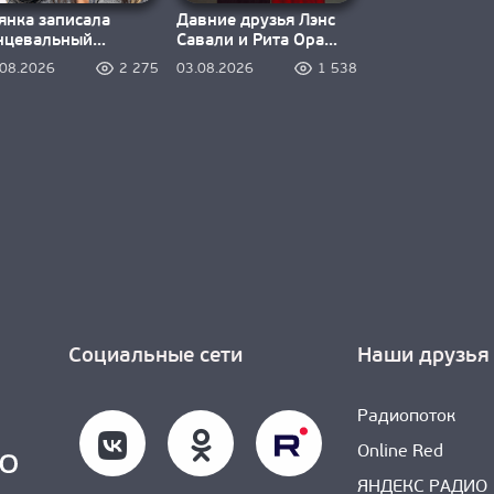
янка записала
Давние друзья Лэнс
нцевальный
Савали и Рита Ора
нифест «Я —
зажигают под
.08.2026
2 275
03.08.2026
1 538
шина, я — насос»
«Higher»
Социальные сети
Наши друзья
Радиопоток
Online Red
ЯНДЕКС РАДИО