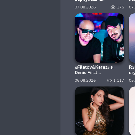
электронной музыке в
вт
07.08.2026
176
07
«Ravers»
«Filatov&Karas» и
R3
Denis First
ст
объединились в
«D
06.08.2026
1 117
05
«Sweet Summer
dr
Nights»