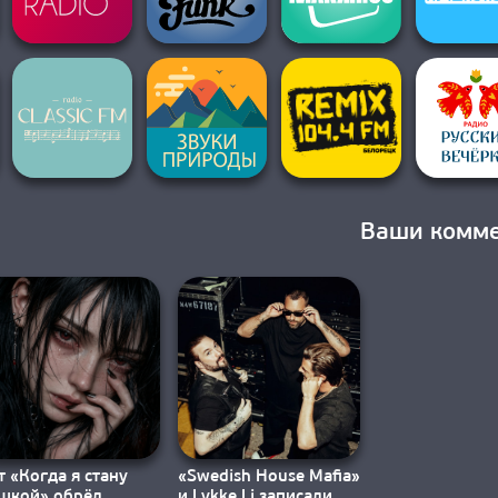
Ваши комм
т «Когда я стану
«Swedish House Mafia»
шкой» обрёл
и Lykke Li записали