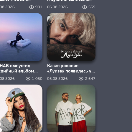
орое дыхание
«Happiness Is So Sad»
.08.2026
901
06.08.2026
559
HAB выпустил
Какая роковая
удийный альбом
«Луиза» появилась у
ream inside a
Филиппа Киркорова?
.08.2026
1 050
05.08.2026
2 547
eam»