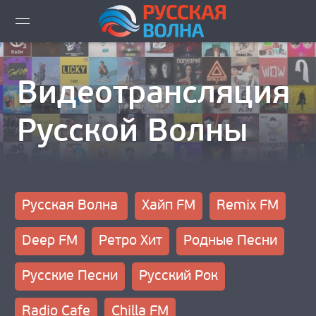
ВИДЕО LIVE
Видеотрансляция
НОВОСТИ
Русской Волны
НОВИНКИ ЭФИРА
ПЛЕЙЛИСТ
Русская Волна
Хайп FM
Remix FM
СКАЧАТЬ ЭФИР
Deep FM
Ретро Хит
Родные Песни
КАК СЛУШАТЬ!?
Русские Песни
Русский Рок
ГОРОДА ВЕЩАНИЯ
Radio Cafe
Chilla FM