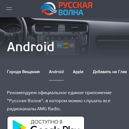
ВИДЕО LIVE
НОВОСТИ
Android
НОВИНКИ ЭФИРА
ПЛЕЙЛИСТ
Города Вещания
Android
Apple
Добавить на Глав
СКАЧАТЬ ЭФИР
Рекомендуем официальное единое приложение
КАК СЛУШАТЬ!?
“
Русская Волна
“, в котором можно слушать все
радиоканалы AMG Radio.
ГОРОДА ВЕЩАНИЯ