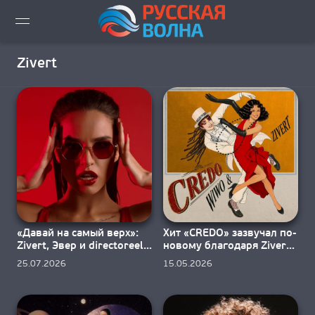
ВИДЕО LIVE
Zivert
НОВОСТИ
НОВИНКИ ЭФИРА
ПЛЕЙЛИСТ
СКАЧАТЬ ЭФИР
«Давай на самый верх»:
Хит «CREDO» зазвучал по-
КАК СЛУШАТЬ!?
Zivert, Эвер и directoreels
новому благодаря Zivert
выпустили трек
и WIWO
25.07.2026
15.05.2026
ГОРОДА ВЕЩАНИЯ