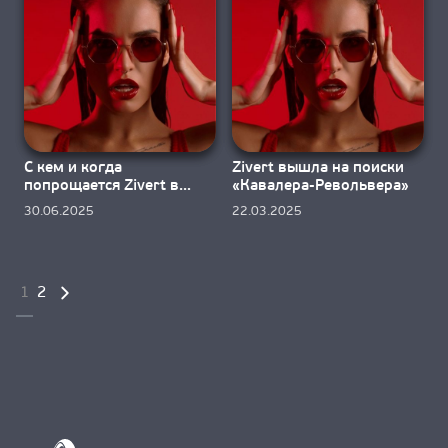
С кем и когда
Zivert вышла на поиски
попрощается Zivert в
«Кавалера-Револьвера»
треке «Гудбай»?
30.06.2025
22.03.2025
Пагинация
1
2
записей