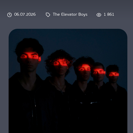
О НАС
06.07.2026
The Elevator Boys
1 861
Tags: 