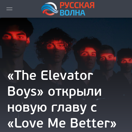
ВИДЕО LIVE
НОВОСТИ
НОВИНКИ ЭФИРА
ПЛЕЙЛИСТ
«The Elevator
СКАЧАТЬ ЭФИР
Boys» открыли
КАК СЛУШАТЬ!?
новую главу с
ГОРОДА ВЕЩАНИЯ
«Love Me Better»