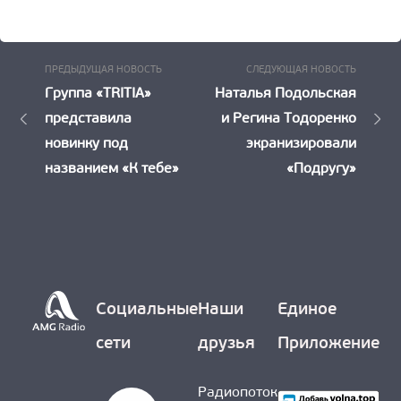
Предыдущая
Следу
Навигация
ПРЕДЫДУЩАЯ НОВОСТЬ
СЛЕДУЮЩАЯ НОВОСТЬ
Новость:
Новост
Группа «TRITIA»
Наталья Подольская
по
представила
и Регина Тодоренко
записям
новинку под
экранизировали
названием «К тебе»
«Подругу»
Социальные
Наши
Единое
сети
друзья
Приложение
Радиопоток