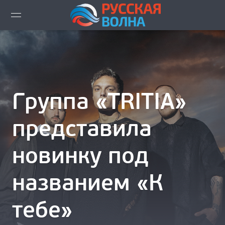
ВИДЕО LIVE
НОВОСТИ
НОВИНКИ ЭФИРА
Группа «TRITIA»
ПЛЕЙЛИСТ
представила
СКАЧАТЬ ЭФИР
новинку под
КАК СЛУШАТЬ!?
названием «К
ГОРОДА ВЕЩАНИЯ
тебе»