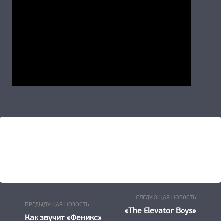
Следу
Навигация
СЛЕДУЮЩАЯ НОВОСТЬ
Предыдущая
ПРЕДЫДУЩАЯ НОВОСТЬ
Новост
«The Elevator Boys»
по
Новость:
Как звучит «Феникс»