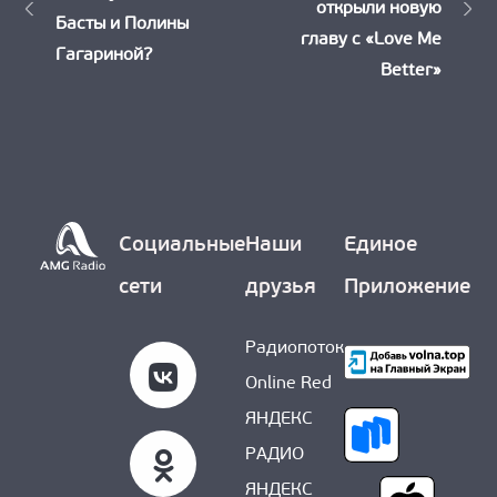
открыли новую
Басты и Полины
записям
главу с «Love Me
Гагариной?
Better»
Социальные
Наши
Единое
сети
друзья
Приложение
Радиопоток
Online Red
ЯНДЕКС
РАДИО
ЯНДЕКС