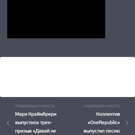
Предыдущая
Следу
Навигация
ПРЕДЫДУЩАЯ НОВОСТЬ
СЛЕДУЮЩАЯ НОВОСТЬ
Новость:
Новост
Мари Краймбрери
Коллектив
по
выпустила трек-
«OneRepublic»
записям
призыв «Давай не
выпустил песню