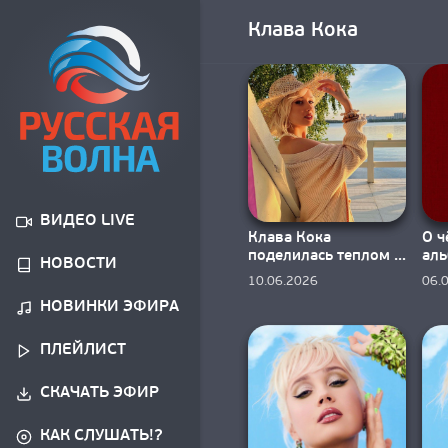
Клава Кока
ВИДЕО LIVE
Клава Кока
О ч
поделилась теплом в
аль
НОВОСТИ
новинке
«Ка
10.06.2026
06.
«Совершенно
НОВИНКИ ЭФИРА
летние»
ПЛЕЙЛИСТ
СКАЧАТЬ ЭФИР
КАК СЛУШАТЬ!?