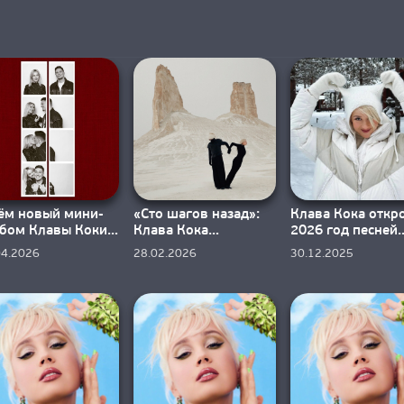
ём новый мини-
«Сто шагов назад»:
Клава Кока откр
бом Клавы Коки
Клава Кока
2026 год песней
к я люблю тебя»?
выпустила песню и
«Тысяча зим»
04.2026
28.02.2026
30.12.2025
клип