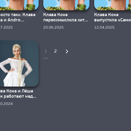
осто так»: Клава
Клава Кока
Клава Кока
а и Andro
переосмыслила хит
выпустила «Само
анизировали
«Ещё люблю» группы
в преддверии Дн
07.2025
20.06.2025
12.04.2025
местный трек
«А-Студио»
космонавтики
Пагинация
1
2
записей
ва Кока и Лёша
к работают над
ней о
10.2024
ависимости