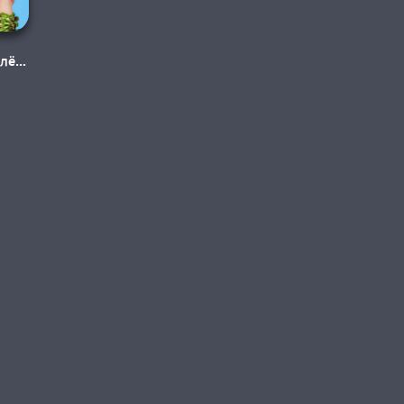
лёт»
я