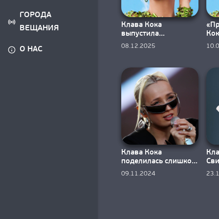
ГОРОДА
Клава Кока
«Пр
ВЕЩАНИЯ
выпустила
Кок
«многолюдный»
экр
08.12.2025
10.
О НАС
клип «Сплетни. Шум.
сов
Лук»
Клава Кока
Кла
поделилась слишком
Сви
личной композицией
пес
09.11.2024
23.
«Убегай»
соз