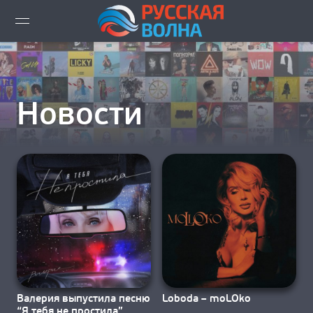
ВИДЕО LIVE
НОВОСТИ
Новости
НОВИНКИ ЭФИРА
ПЛЕЙЛИСТ
СКАЧАТЬ ЭФИР
КАК СЛУШАТЬ!?
ГОРОДА ВЕЩАНИЯ
Валерия выпустила песню
Loboda – moLOko
“Я тебя не простила”,