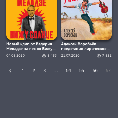
Новый клип от Валерия
Алексей Воробьёв
Меладзе на песню Вижу
представил лирическое
Солнце
видео к песне “Алёнка”
04.08.2020
8 453
21.07.2020
7 832
1
2
3
…
54
55
56
57