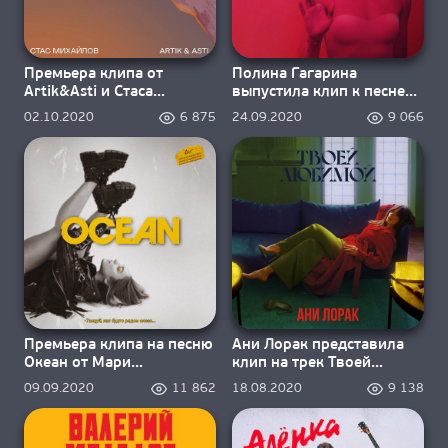
Премьера клипа от
Полина Гагарина
Artik&Asti и Стаса
выпустила клип к песне
Михайлова – Возьми мою
“На расстоянии”
02.10.2020
6 875
24.09.2020
9 066
руку
Премьера клипа на песню
Ани Лорак представила
Океан от Мари
клип на трек Твоей
Краймбрери
любимой
09.09.2020
11 862
18.08.2020
9 138