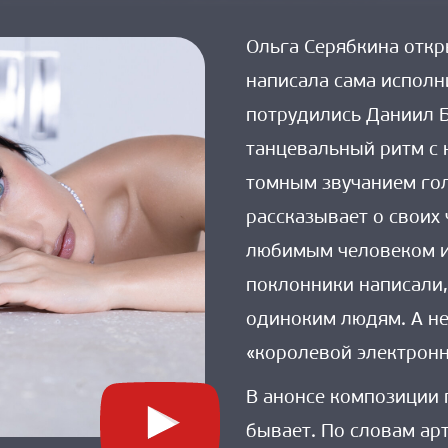
on 
Ольга 
Ольга Серябкина откр
Серябкина 
написала сама исполн
открыла 
весну 
потрудились Даниил Б
новинкой 
танцевальный ритм с 
«Это 
томным звучанием гол
по 
любви»
рассказывает о своих 
любимым человеком и 
поклонники написали,
одиноким людям. А н
«королевой электронн
В анонсе композиции 
бывает. По словам ар