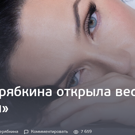
рябкина открыла ве
и»
ерябкина
Коммментировать
7 659