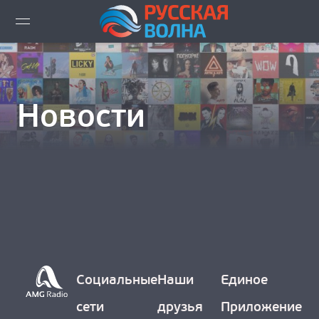
ВИДЕО LIVE
НОВОСТИ
Новости
НОВИНКИ ЭФИРА
ПЛЕЙЛИСТ
СКАЧАТЬ ЭФИР
КАК СЛУШАТЬ!?
Социальные
Наши
Единое
ГОРОДА ВЕЩАНИЯ
сети
друзья
Приложение