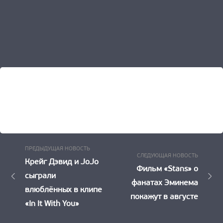
Предыдущая
Навигация
ПРЕДЫДУЩАЯ НОВОСТЬ
Следу
СЛЕДУЮЩАЯ НОВОСТЬ
Новость:
Крейг Дэвид и JoJo
по
Новост
Фильм «Stans» о
сыграли
фанатах Эминема
записям
влюблённых в клипе
покажут в августе
«In It With You»