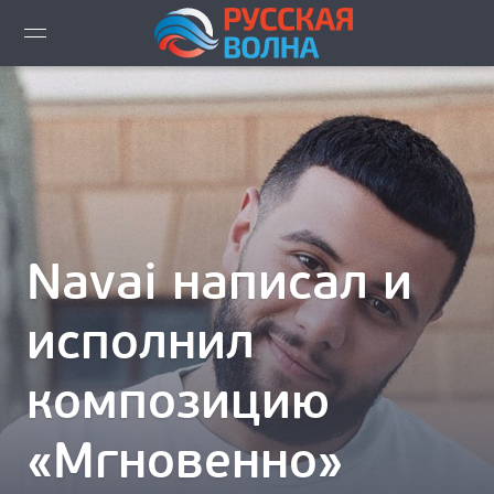
ВИДЕО LIVE
НОВОСТИ
НОВИНКИ ЭФИРА
ПЛЕЙЛИСТ
Navai написал и
СКАЧАТЬ ЭФИР
исполнил
КАК СЛУШАТЬ!?
композицию
ГОРОДА ВЕЩАНИЯ
«Мгновенно»