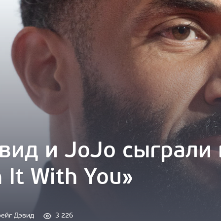
вид и JoJo сыграли
 It With You»
рейг Дэвид
3 226