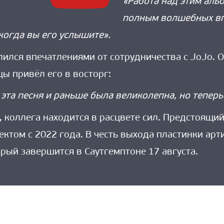
«Работа над этим ал
полным волшебных впе
когда вы его услышите».
ился впечатлениями от сотрудничества с JoJo. О
цы привёл его в восторг:
о эта песня и раньше была великолепна, но тепер
 коллега находится в расцвете сил. Предстоящий
том с 2022 года. В честь выхода пластинки арти
рый завершится в Саутгемптоне 17 августа.