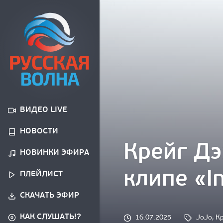
ВИДЕО LIVE
НОВОСТИ
Крейг Дэ
НОВИНКИ ЭФИРА
клипе «In
ПЛЕЙЛИСТ
СКАЧАТЬ ЭФИР
КАК СЛУШАТЬ!?
Tags: 
16.07.2025
JoJo
, 
К