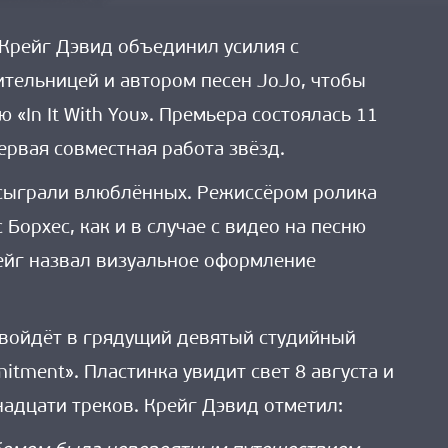
Крейг Дэвид объединил усилия с
тельницей и автором песен JoJo, чтобы
 «In It With You». Премьера состоялась 11
ервая совместная работа звёзд.
 сыграли влюблённых. Режиссёром ролика
Борхес, как и в случае с видео на песню
ейг назвал визуальное оформление
 войдёт в грядущий девятый студийный
tment». Пластинка увидит свет 8 августа и
надцати треков. Крейг Дэвид отметил: