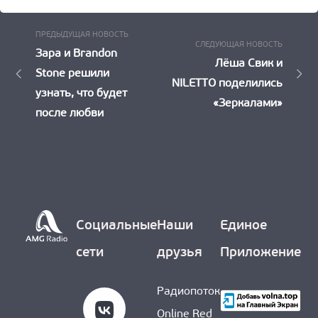
Предыдущая
Навигация
ПРЕДЫДУЩАЯ НОВОСТЬ
Следу
СЛЕДУЮЩАЯ НОВОСТЬ
Новость:
Зара и Brandon
по
Новост
Лёша Свик и
Stone решили
NILETTO поделились
записям
узнать, что будет
«Зеркалами»
после любви
Социальные
Наши
Единое
сети
друзья
Приложение
Радиопоток
Online Red