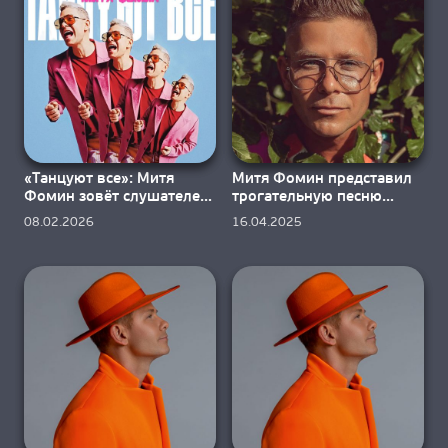
О НАС
«Танцуют все»: Митя
Митя Фомин представил
Фомин зовёт слушателей
трогательную песню
на танцпол
«Останься»
08.02.2026
16.04.2025