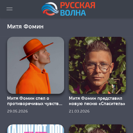
ВИДЕО LIVE
Митя Фомин
НОВОСТИ
НОВИНКИ ЭФИРА
ПЛЕЙЛИСТ
СКАЧАТЬ ЭФИР
Митя Фомин спел о
Митя Фомин представил
КАК СЛУШАТЬ!?
противоречивых чувствах
новую песню «Спаситель»
в новинке «Полчаса»
29.05.2026
21.03.2026
ГОРОДА ВЕЩАНИЯ