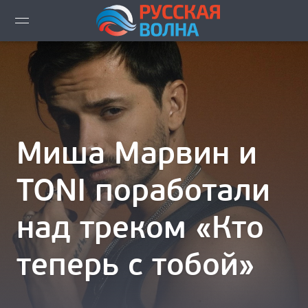
ВИДЕО LIVE
НОВОСТИ
НОВИНКИ ЭФИРА
Миша Марвин и
ПЛЕЙЛИСТ
TONI поработали
СКАЧАТЬ ЭФИР
над треком «Кто
КАК СЛУШАТЬ!?
теперь с тобой»
ГОРОДА ВЕЩАНИЯ