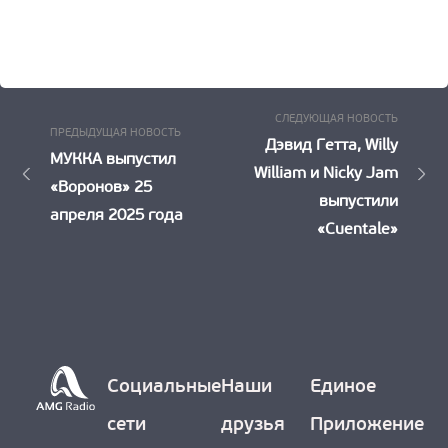
Следу
Навигация
СЛЕДУЮЩАЯ НОВОСТЬ
Предыдущая
ПРЕДЫДУЩАЯ НОВОСТЬ
Новост
Дэвид Гетта, Willy
по
Новость:
МУККА выпустил
William и Nicky Jam
«Воронов» 25
записям
выпустили
апреля 2025 года
«Cuentale»
Социальные
Наши
Единое
сети
друзья
Приложение