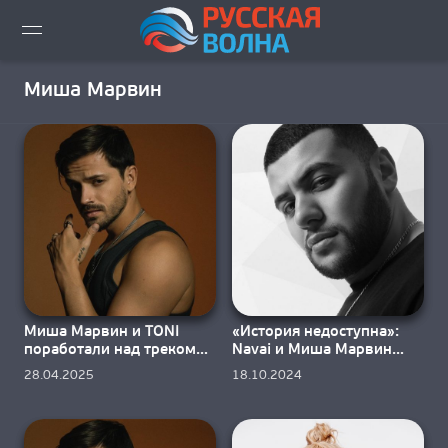
ВИДЕО LIVE
Миша Марвин
НОВОСТИ
НОВИНКИ ЭФИРА
ПЛЕЙЛИСТ
СКАЧАТЬ ЭФИР
Миша Марвин и TONI
«История недоступна»:
КАК СЛУШАТЬ!?
поработали над треком
Navai и Миша Марвин
«Кто теперь с тобой»
спели вместе
28.04.2025
18.10.2024
ГОРОДА ВЕЩАНИЯ