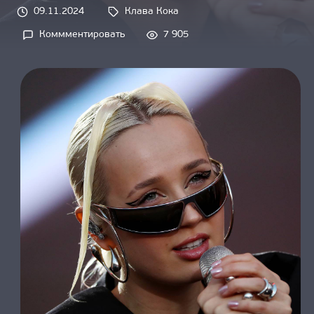
О НАС
09.11.2024
Клава Кока
Tags: 
Коммментировать
7 905
on 
Клава 
Кока 
поделилась 
слишком 
личной 
композицией 
«Убегай»