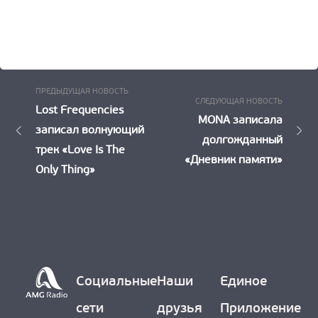
Предыдущая
Навигация
ПРЕДЫДУЩАЯ НОВОСТЬ
Следу
СЛЕДУЮЩАЯ НОВОСТЬ
Новость:
Lost Frequencies
по
Новост
MONA записала
записал волнующий
долгожданный
записям
трек «Love Is The
«Дневник памяти»
Only Thing»
Социальные
Наши
Единое
сети
друзья
Приложение