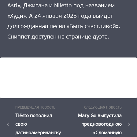
Asti», Джигана и Niletto под названием
«Худи». А 24 января 2025 года выйдет
долгожданная песня «Быть счастливой».
Сниппет доступен на странице дуэта.
Предыдущая
Следу
Навигация
ПРЕДЫДУЩАЯ НОВОСТЬ
СЛЕДУЮЩАЯ НОВОСТЬ
Новость:
Новост
Tiësto пополнил
Mary Gu выпустила
по
свою
предновогоднюю
записям
латиноамериканску
«Сломанную