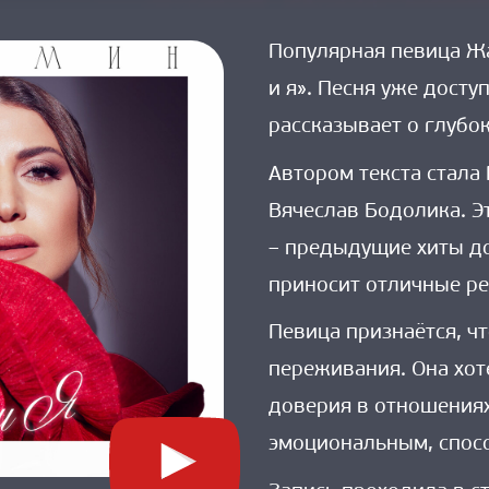
Популярная певица Ж
и я». Песня уже досту
рассказывает о глубо
Автором текста стала
Вячеслав Бодолика. Э
– предыдущие хиты до
приносит отличные ре
Певица признаётся, ч
переживания. Она хот
доверия в отношениях
эмоциональным, спосо