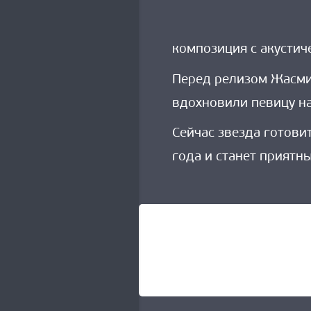
композиция с акустич
Перед релизом Жасми
вдохновили певицу н
Сейчас звезда готови
года и станет приятн