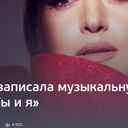
записала музыкальн
ы и я»
4 503