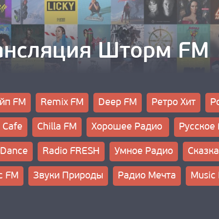
ансляция Шторм FM
йп FM
Remix FM
Deep FM
Ретро Хит
Р
 Cafe
Chilla FM
Хорошее Радио
Русское
 Dance
Radio FRESH
Умное Радио
Сказка
ic FM
Звуки Природы
Радио Мечта
Music 