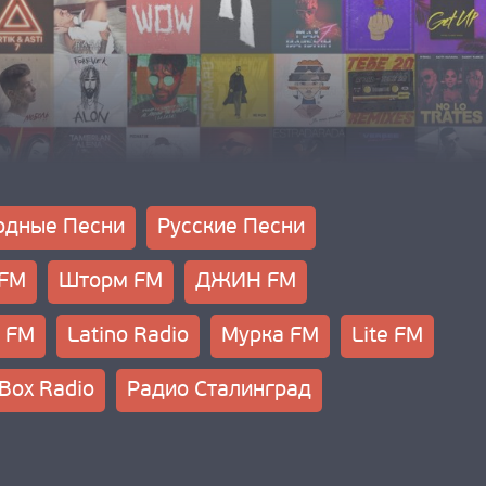
одные Песни
Русские Песни
 FM
Шторм FM
ДЖИН FM
 FM
Latino Radio
Мурка FM
Lite FM
Box Radio
Радио Сталинград