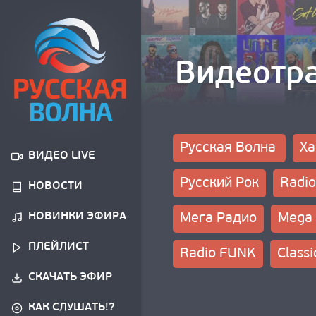
Видеотр
Русская Волна
Ха
ВИДЕО LIVE
Русский Рок
Radio
НОВОСТИ
НОВИНКИ ЭФИРА
Мега Радио
Mega
ПЛЕЙЛИСТ
Radio FUNK
Class
СКАЧАТЬ ЭФИР
КАК СЛУШАТЬ!?