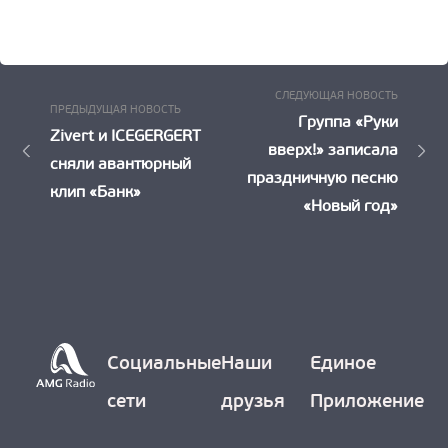
Следу
Навигация
СЛЕДУЮЩАЯ НОВОСТЬ
Предыдущая
ПРЕДЫДУЩАЯ НОВОСТЬ
Новост
Группа «Руки
по
Новость:
Zivert и ICEGERGERT
вверх!» записала
сняли авантюрный
записям
праздничную песню
клип «Банк»
«Новый год»
Социальные
Наши
Единое
сети
друзья
Приложение