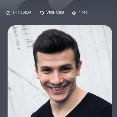
О НАС
14.12.2025
VESNA305
4 057
Tags: 