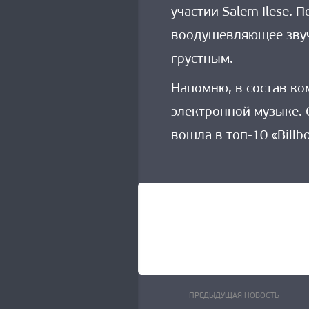
участии Salem Ilese. 
воодушевляющее звуча
грустным.
Напомню, в состав ком
электронной музыке. 
вошла в топ-10 «Billb
Пред
Навигация
ПРЕДЫДУЩАЯ НОВОСТЬ