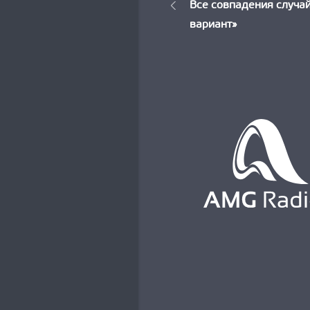
Новос
Все совпадения случай
по
вариант»
записям