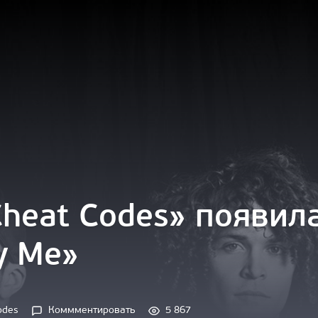
Cheat Codes» появил
y Me»
odes
Коммментировать
5 867