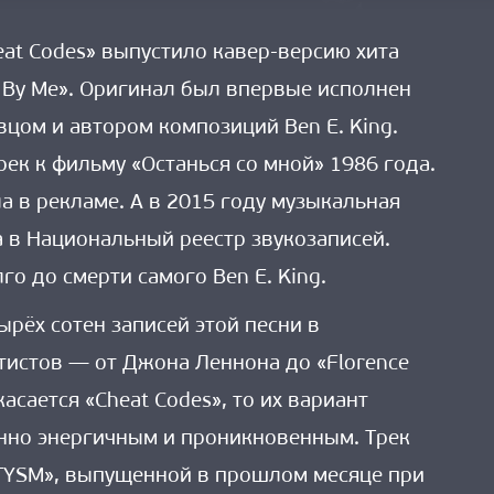
at Codes» выпустило кавер-версию хита
 By Me». Оригинал был впервые исполнен
вцом и автором композиций Ben E. King.
рек к фильму «Останься со мной» 1986 года.
а в рекламе. А в 2015 году музыкальная
 в Национальный реестр звукозаписей.
го до смерти самого Ben E. King.
ырёх сотен записей этой песни в
тистов — от Джона Леннона до «Florence
касается «Cheat Codes», то их вариант
нно энергичным и проникновенным. Трек
TYSM», выпущенной в прошлом месяце при