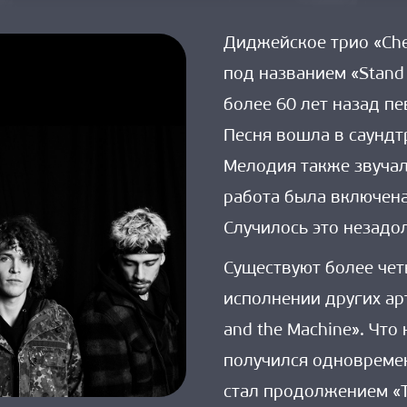
on 
У 
Диджейское трио «Che
трио 
под названием «Stand
«Cheat 
Codes» 
более 60 лет назад пе
появилась 
Песня вошла в саундт
своя 
Мелодия также звучал
версия 
«Stand 
работа была включена
By 
Случилось это незадол
Me»
Существуют более чет
исполнении других ар
and the Machine». Что 
получился одновреме
стал продолжением «