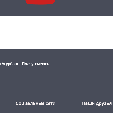
ыдущая
ть:
и Агурбаш – Плачу-смеюсь
Социальные сети
Наши друзья