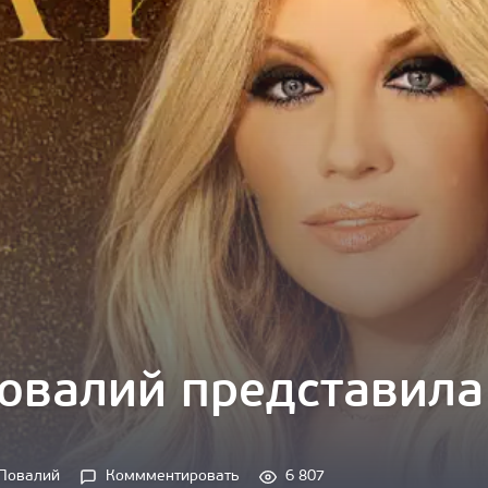
овалий представила
 Повалий
Коммментировать
6 807