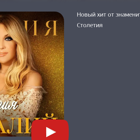
on 
Таисия 
Новый хит от знамени
Повалий 
Столетия
представила 
песню 
Столетия