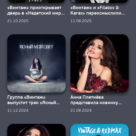
«Винтаж» приоткрывает
«Винтаж» и «Filatov &
дверь в «Недетский мир»
Karas» переосмыслили
с треком «Геншин»
хит «Прасковья»
21.10.2025
11.08.2025
Группа «Винтаж»
Анна Плетнёва
выпустит трек «Ясный
представила новинку
мой свет» 13 декабря
«Патрики» в свой День
11.12.2024
21.08.2024
рождения