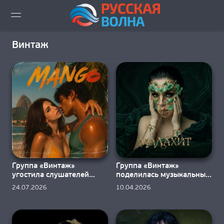
ВИДЕО LIVE
Винтаж
НОВОСТИ
НОВИНКИ ЭФИРА
ПЛЕЙЛИСТ
СКАЧАТЬ ЭФИР
Группа «Винтаж»
Группа «Винтаж»
КАК СЛУШАТЬ!?
угостила слушателей
поделилась музыкальным
клипом «Манго»
«Малахитом»
24.07.2026
10.04.2026
ГОРОДА ВЕЩАНИЯ