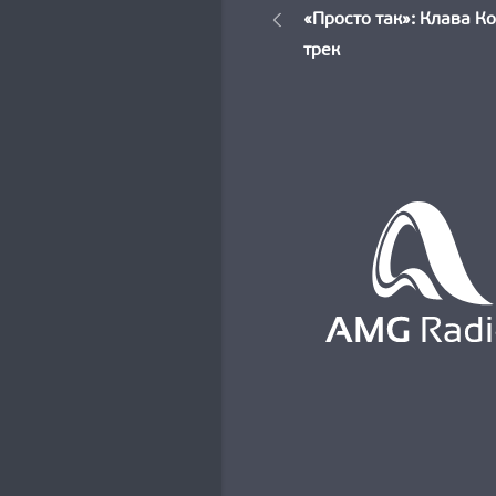
Новос
«Просто так»: Клава К
по
трек
записям