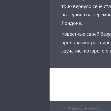
трио вернуло себе ст
выступила на церемон
Лондоне.
Известные своей безу
продолжают расширят
звучание, которого о
Пред
Навигация
ПРЕДЫДУЩАЯ НОВОСТЬ