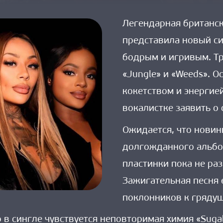
Легендарная британск
представила новый си
бодрым и игривым. Т
«Jungle» и «Weeds». 
кокетством и энергие
вокалистке заявить о 
Ожидается, что новин
долгожданного альбо
пластинки пока не ра
Зажигательная песня
поклонников к грядущ
о в сингле чувствуется неповторимая химия «Suga