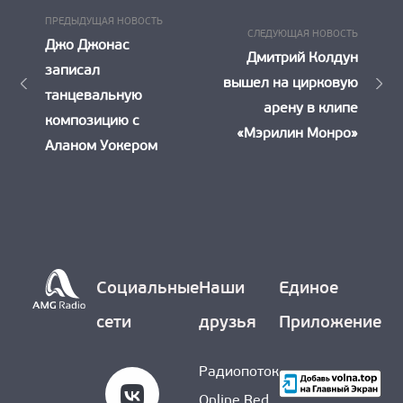
Предыдущая
Навигация
ПРЕДЫДУЩАЯ НОВОСТЬ
Следу
СЛЕДУЮЩАЯ НОВОСТЬ
Новость:
Джо Джонас
по
Новост
Дмитрий Колдун
записал
вышел на цирковую
записям
танцевальную
арену в клипе
композицию с
«Мэрилин Монро»
Аланом Уокером
Социальные
Наши
Единое
сети
друзья
Приложение
Радиопоток
Online Red