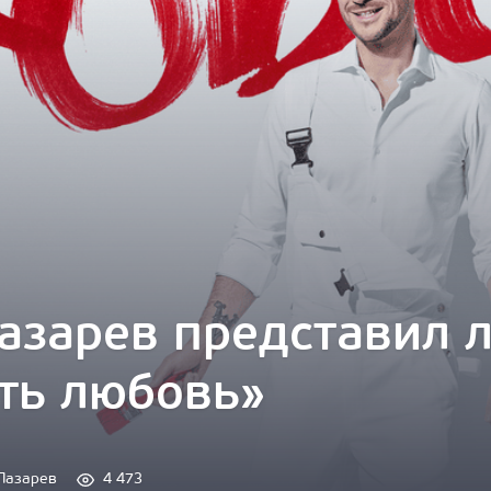
азарев представил 
ть любовь»
Лазарев
4 473