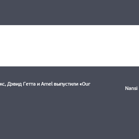
ыдущая
ть:
кс, Дэвид Гетта и Amel выпустили «Our
Nansi