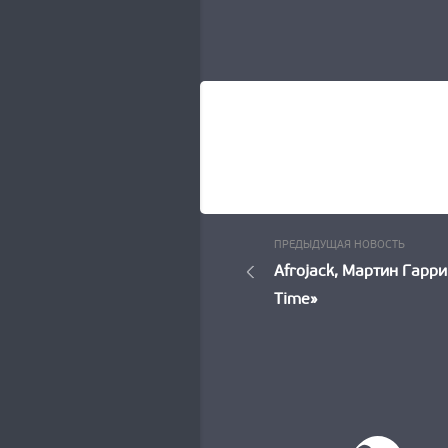
Пред
Навигация
ПРЕДЫДУЩАЯ НОВОСТЬ
Новос
Afrojack, Мартин Гарри
по
Time»
записям