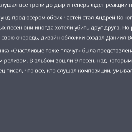
аслушал все треки до дыр и теперь ждёт реакции 
унд-продюсером обеих частей стал Андрей Конопл
ых песен они иногда хотели убить друг друга. Но
 В свою очередь, дизайн обложки создал Даниил В
нка «Счастливые тоже плачут» была представлена
 релизом. В альбом вошли 9 песен, над которым
ц писал, что все, кто слушал композиции, умыва