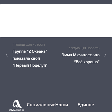
Предыдущая
Навигация
ПРЕДЫДУЩАЯ НОВОСТЬ
Следу
СЛЕДУЮЩАЯ НОВОСТЬ
Новость:
Группа “2 Океана”
по
Новост
Эмма М считает, что
показала свой
“Всё хорошо”
записям
“Первый Поцелуй”
Социальные
Наши
Единое