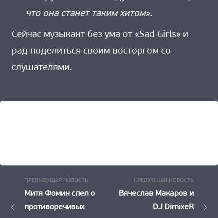
что она станет таким хитом».
Сейчас музыкант без ума от «Sad Girls» и
рад поделиться своим восторгом со
слушателями.
Предыдущая
Следу
Навигация
ПРЕДЫДУЩАЯ НОВОСТЬ
СЛЕДУЮЩАЯ НОВОСТЬ
Новость:
Новост
Митя Фомин спел о
Вячеслав Макаров и
по
противоречивых
DJ DimixeR
записям