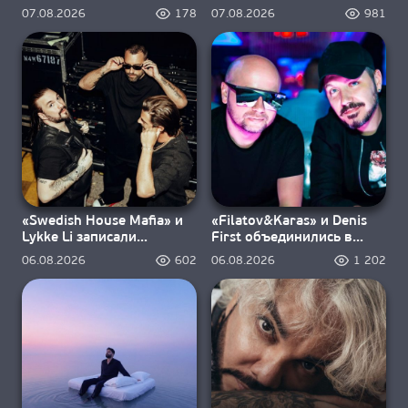
«Ravers»
дыхание
07.08.2026
178
07.08.2026
981
«Swedish House Mafia» и
«Filatov&Karas» и Denis
Lykke Li записали
First объединились в
«Happiness Is So Sad»
«Sweet Summer Nights»
06.08.2026
602
06.08.2026
1 202