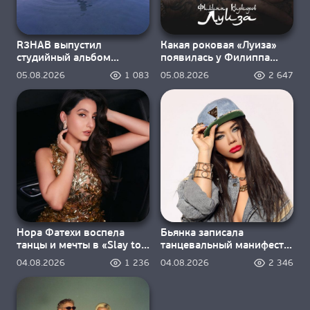
R3HAB выпустил
Какая роковая «Луиза»
студийный альбом
появилась у Филиппа
«Dream inside a dream»
Киркорова?
05.08.2026
1 083
05.08.2026
2 647
Нора Фатехи воспела
Бьянка записала
танцы и мечты в «Slay to
танцевальный манифест
the Rhythm»
«Я — машина, я — насос»
04.08.2026
1 236
04.08.2026
2 346