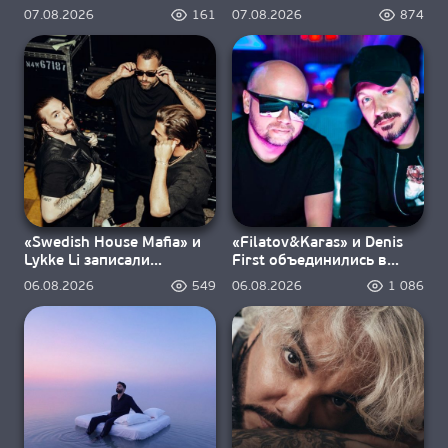
«Ravers»
дыхание
07.08.2026
161
07.08.2026
874
«Swedish House Mafia» и
«Filatov&Karas» и Denis
Lykke Li записали
First объединились в
«Happiness Is So Sad»
«Sweet Summer Nights»
06.08.2026
549
06.08.2026
1 086