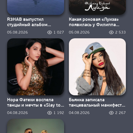
R3HAB выпустил
Какая роковая «Луиза»
студийный альбом
появилась у Филиппа
«Dream inside a dream»
Киркорова?
05.08.2026
1 027
05.08.2026
2 533
Нора Фатехи воспела
Бьянка записала
танцы и мечты в «Slay to
танцевальный манифест
the Rhythm»
«Я — машина, я — насос»
04.08.2026
1 192
04.08.2026
2 267