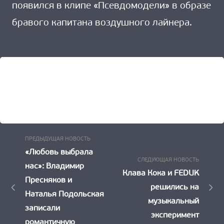
появился в клипе «Псевдомодели» в образе
бравого капитана воздушного лайнера.
Предыдущая
Навигация
ПРЕДЫДУЩАЯ НОВОСТЬ
Новость:
«Любовь выбрала
по
Следу
СЛЕДУЮЩАЯ НОВОСТЬ
нас»: Владимир
Новост
Клава Кока и FEDUK
записям
Пресняков и
решились на
Наталья Подольская
музыкальный
записали
эксперимент
романтичную