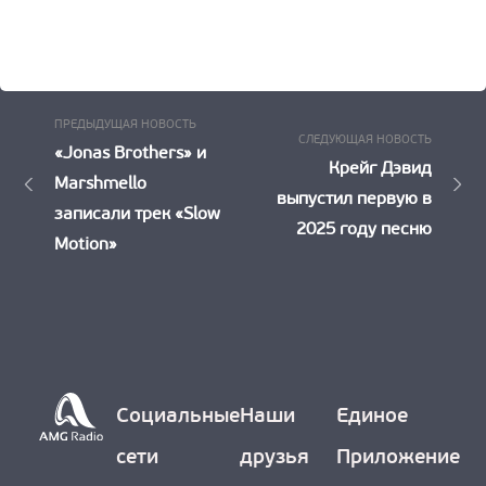
Предыдущая
Навигация
ПРЕДЫДУЩАЯ НОВОСТЬ
Следу
СЛЕДУЮЩАЯ НОВОСТЬ
Новость:
«Jonas Brothers» и
по
Новост
Крейг Дэвид
Marshmello
выпустил первую в
записям
записали трек «Slow
2025 году песню
Motion»
Социальные
Наши
Единое
сети
друзья
Приложение