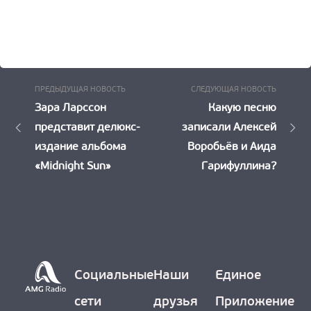
Предыдущая
Следу
Навигация
ПРЕДЫДУЩАЯ НОВОСТЬ
СЛЕДУЮЩАЯ НОВОСТЬ
Новость:
Новост
Зара Ларссон
Какую песню
по
представит делюкс-
записали Алексей
записям
издание альбома
Воробьёв и Аида
«Midnight Sun»
Гарифуллина?
Социальные
Наши
Единое
сети
друзья
Приложение