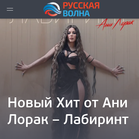
ВИДЕО LIVE
НОВОСТИ
НОВИНКИ ЭФИРА
ПЛЕЙЛИСТ
СКАЧАТЬ ЭФИР
Новый Хит от Ани
КАК СЛУШАТЬ!?
Лорак – Лабиринт
ГОРОДА ВЕЩАНИЯ