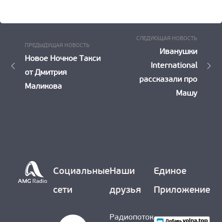
Следу
Навигация
СЛЕДУЮЩАЯ НОВОСТЬ
Предыдущая
ПРЕДЫДУЩАЯ НОВОСТЬ
Новост
Иванушки
по
Новость:
Новое Ночное Такси
International
от Дмитрия
записям
рассказали про
Маликова
Машу
Социальные
Наши
Единое
сети
друзья
Приложение
Радиопоток