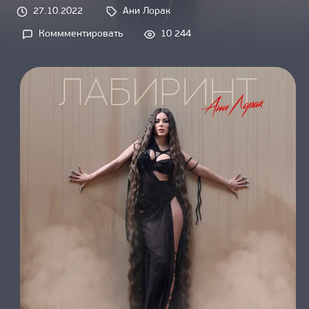
О НАС
27.10.2022
Ани Лорак
Tags: 
Коммментировать
10 244
on 
Новый 
Хит 
от 
Ани 
Лорак 
– 
Лабиринт