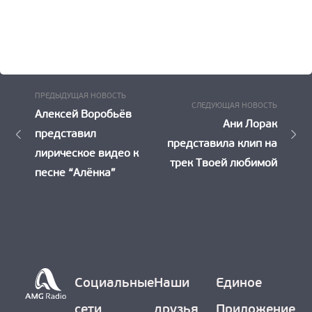
Предыдущая
Навигация
ПРЕДЫДУЩАЯ НОВОСТЬ
Следу
СЛЕДУЮЩАЯ НОВОСТЬ
Новость:
Алексей Воробьёв
по
Новост
Ани Лорак
представил
представила клип на
записям
лирическое видео к
трек Твоей любимой
песне “Алёнка”
Социальные
Наши
Единое
сети
друзья
Приложение