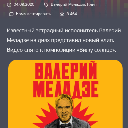
О НАС
04.08.2020
Валерий Меладзе
, 
Клип
Tags: 
Коммментировать
8 464
on 
Новый 
Известный эстрадный исполнитель Валерий
клип 
Меладзе на днях представил новый клип.
от 
Валерия 
Видео снято к композиции «Вижу солнце».
Меладзе 
на 
песню 
Вижу 
Солнце