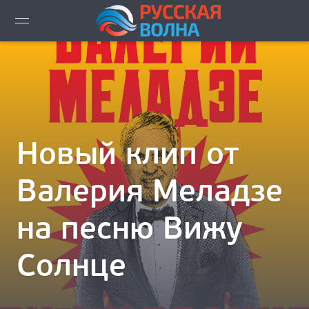
ВИДЕО LIVE
НОВОСТИ
НОВИНКИ ЭФИРА
Новый клип от
ПЛЕЙЛИСТ
Валерия Меладзе
СКАЧАТЬ ЭФИР
на песню Вижу
КАК СЛУШАТЬ!?
Солнце
ГОРОДА ВЕЩАНИЯ