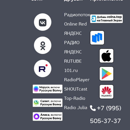
Радиопоток
Online Red
ЯНДЕКС
РАДИО
ЯНДЕКС
RUTUBE
101.ru
RadioPlayer
SHOUTcast
Top-Radio
+7 (995)
Radio Julia
505-37-37