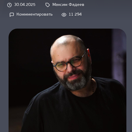
О НАС
30.04.2025
Максим Фадеев
Tags: 
Коммментировать
11 294
on 
Максим 
Фадеев 
посвятил 
песню 
героям 
Великой 
Отечественной