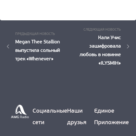
Следу
Навигация
СЛЕДУЮЩАЯ НОВОСТЬ
Предыдущая
ПРЕДЫДУЩАЯ НОВОСТЬ
Новост
Кали Учис
по
Новость:
Megan Thee Stallion
зашифровала
выпустила сольный
записям
любовь в новинке
трек «Whenever»
«ILYSMIH»
Социальные
Наши
Единое
сети
друзья
Приложение