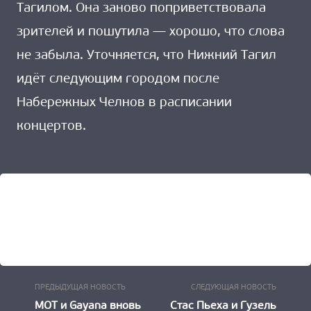
Тагилом. Она заново поприветствовала
зрителей и пошутила — хорошо, что слова
не забыла. Уточняется, что Нижний Тагил
идёт следующим городом после
Набережных Челнов в расписании
концертов.
Предыдущая
Следу
Навигация
ПРЕДЫДУЩАЯ НОВОСТЬ
СЛЕДУЮЩАЯ НОВОСТЬ
Новость:
Новост
МОТ и Gayana вновь
Стас Пьеха и Гузель