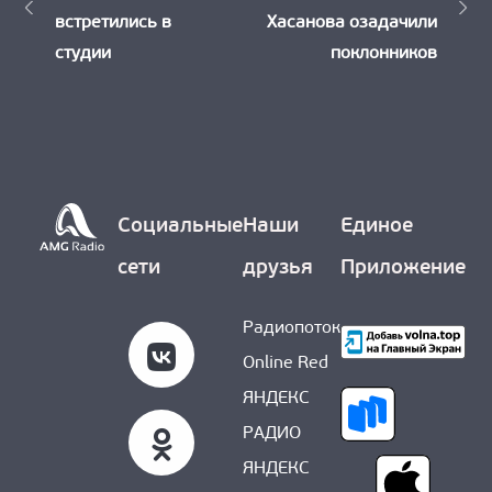
по
встретились в
Хасанова озадачили
записям
студии
поклонников
Социальные
Наши
Единое
сети
друзья
Приложение
Радиопоток
Online Red
ЯНДЕКС
РАДИО
ЯНДЕКС