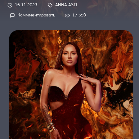
О НАС
16.11.2023
ANNA ASTI
Tags: 
Коммментировать
17 559
on 
Космически: 
ANNA 
ASTI 
выпустила 
тройной 
клип