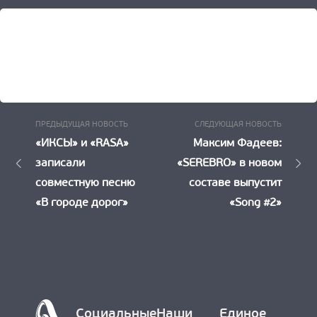
Предыдущая
Следу
Навигация
ПРЕДЫДУЩАЯ НОВОСТЬ
СЛЕДУЮЩАЯ НОВОСТЬ
Новость:
Новост
«ИКСЫ» и «RASA»
Максим Фадеев:
по
записали
«SEREBRO» в новом
записям
совместную песню
составе выпустит
«В городе дорог»
«Song #2»
Социальные
Наши
Единое