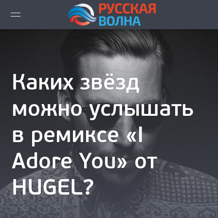
ВИДЕО LIVE
НОВОСТИ
Каких звёзд
НОВИНКИ ЭФИРА
можно услышать
ПЛЕЙЛИСТ
в ремиксе «I
СКАЧАТЬ ЭФИР
Adore You» от
КАК СЛУШАТЬ!?
HUGEL?
ГОРОДА ВЕЩАНИЯ