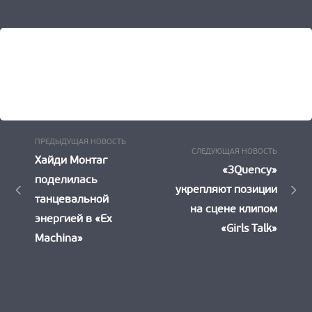
Предыдущая
Навигация
ПРЕДЫДУЩАЯ НОВОСТЬ
Следу
СЛЕДУЮЩАЯ НОВОСТЬ
Новость:
Хайди Монтаг
по
Новост
«3Quency»
поделилась
укрепляют позиции
записям
танцевальной
на сцене клипом
энергией в «Ex
«Girls Talk»
Machina»