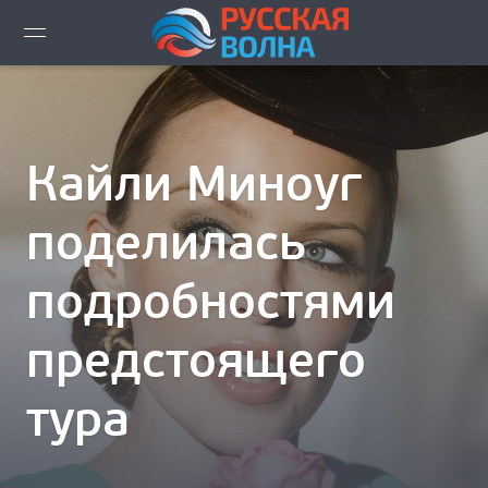
ВИДЕО LIVE
НОВОСТИ
Кайли Миноуг
НОВИНКИ ЭФИРА
поделилась
ПЛЕЙЛИСТ
подробностями
СКАЧАТЬ ЭФИР
предстоящего
КАК СЛУШАТЬ!?
тура
ГОРОДА ВЕЩАНИЯ