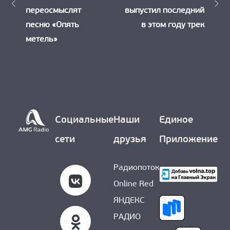
записям
переосмыслят
выпустил последний
песню «Опять
в этом году трек
метель»
Социальные
Наши
Единое
сети
друзья
Приложение
Радиопоток
Online Red
ЯНДЕКС
РАДИО