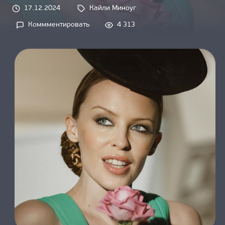
О НАС
17.12.2024
Кайли Миноуг
Tags: 
Коммментировать
4 313
on 
Кайли 
Миноуг 
поделилась 
подробностями 
предстоящего 
тура