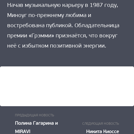
Начав музыкальную карьеру в 1987 году,
Миноуг по-прежнему любима и
востребована публикой. Обладательница
премии «Грэмми» признаётся, что вокруг
неё с избытком позитивной энергии.
Предыдущая
Навигация
ПРЕДЫДУЩАЯ НОВОСТЬ
Новость:
Следу
Полина Гагарина и
СЛЕДУЮЩАЯ НОВОСТЬ
по
Новост
MIRAVI
Никита Киоссе