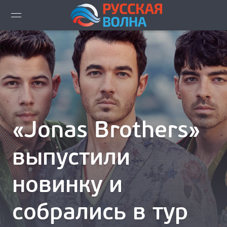
ВИДЕО LIVE
НОВОСТИ
НОВИНКИ ЭФИРА
ПЛЕЙЛИСТ
«Jonas Brothers»
СКАЧАТЬ ЭФИР
выпустили
КАК СЛУШАТЬ!?
новинку и
ГОРОДА ВЕЩАНИЯ
собрались в тур