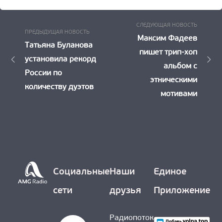
Следу
Навигация
СЛЕДУЮЩАЯ НОВОСТЬ
Предыдущая
ПРЕДЫДУЩАЯ НОВОСТЬ
Новост
Максим Фадеев
по
Новость:
Татьяна Буланова
пишет трип-хоп
установила рекорд
записям
альбом с
России по
этническими
количеству дуэтов
мотивами
Социальные
Наши
Единое
сети
друзья
Приложение
Радиопоток