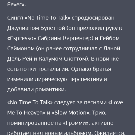
Fever».
Сингл «No Time To Talk» спродюсирован
Джулианом Бунеттой (он приложил руку к
«Espresso» Сабрины Карпентер) и Гейбом
Саймоном (он ранее сотрудничал с Ланой
Дель Рей и Калумом Скоттом). В новинке
есть нотки ностальгии. Однако братья
изменили лирическую перспективу и
добавили романтики.
«No Time To Talk» следует за песнями «Love
Me To Heaven» и «Slow Motion». Трио,
номинированное на «Грэмми», активно
работает над новым альбомом. Ожидается,