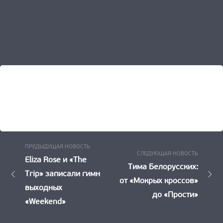
Предыдущая
Навигация
ПРЕДЫДУЩАЯ НОВОСТЬ
Следу
СЛЕДУЮЩАЯ НОВОСТЬ
Новость:
Eliza Rose и «The
по
Новост
Тима Белорусских:
Trip» записали гимн
от «Мокрых кроссов»
записям
выходных
до «Прости»
«Weekend»