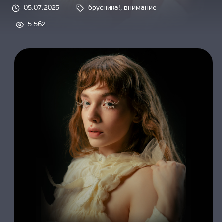
О НАС
05.07.2025
брусника!
, 
внимание
Tags: 
5 562