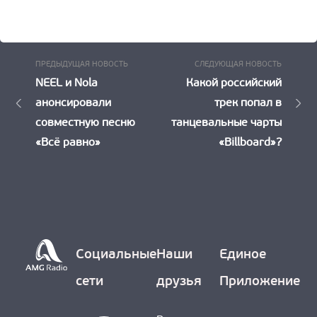
Предыдущая
Следу
Навигация
ПРЕДЫДУЩАЯ НОВОСТЬ
СЛЕДУЮЩАЯ НОВОСТЬ
Новость:
Новост
NEEL и Nola
Какой российский
по
анонсировали
трек попал в
записям
совместную песню
танцевальные чарты
«Всё равно»
«Billboard»?
Социальные
Наши
Единое
сети
друзья
Приложение