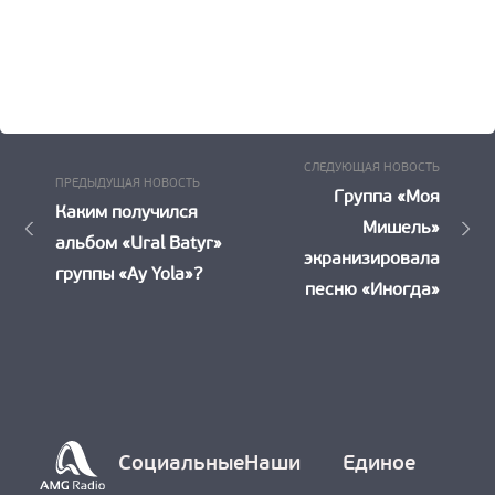
Следу
Навигация
СЛЕДУЮЩАЯ НОВОСТЬ
Предыдущая
ПРЕДЫДУЩАЯ НОВОСТЬ
Новост
Группа «Моя
по
Новость:
Каким получился
Мишель»
альбом «Ural Batyr»
записям
экранизировала
группы «Ay Yola»?
песню «Иногда»
Социальные
Наши
Единое