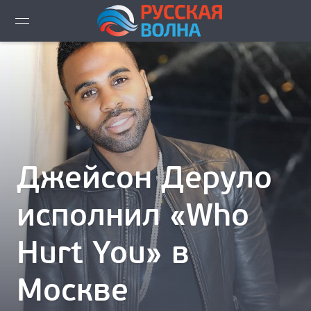
ВИДЕО LIVE
НОВОСТИ
НОВИНКИ ЭФИРА
ПЛЕЙЛИСТ
Джейсон Деруло
СКАЧАТЬ ЭФИР
исполнил «Who
КАК СЛУШАТЬ!?
Hurt You» в
ГОРОДА ВЕЩАНИЯ
Москве