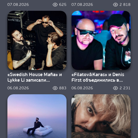
«Ravers»
дыхание
07.08.2026
625
07.08.2026
2 818
«Swedish House Mafia» и
«Filatov&Karas» и Denis
Lykke Li записали
First объединились в
«Happiness Is So Sad»
«Sweet Summer Nights»
06.08.2026
883
06.08.2026
2 231