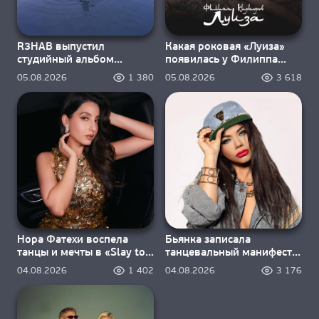
R3HAB выпустил
Какая роковая «Луиза»
студийный альбом
появилась у Филиппа
«Dream inside a dream»
Киркорова?
05.08.2026
1 380
05.08.2026
3 618
Нора Фатехи воспела
Бьянка записала
танцы и мечты в «Slay to
танцевальный манифест
the Rhythm»
«Я — машина, я — насос»
04.08.2026
1 402
04.08.2026
3 176