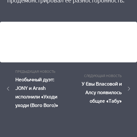
продемонстрировал её разносторонность.
Предыдущая
Навигация
ПРЕДЫДУЩАЯ НОВОСТЬ
Следу
СЛЕДУЮЩАЯ НОВОСТЬ
Новость:
Необычный дуэт:
по
Новост
У Евы Власовой и
JONY и Arash
Алсу появилось
записям
исполнили «Уходи
общее «Табу»
уходи (Boro Boro)»