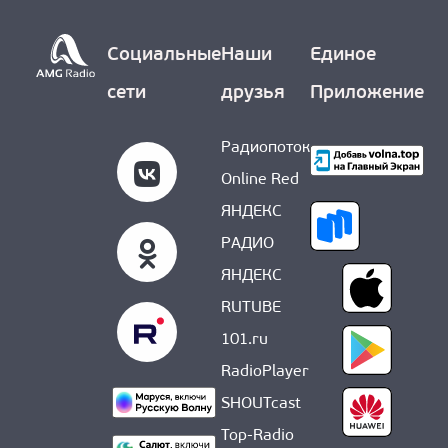
Социальные
Наши
Единое
сети
друзья
Приложение
Радиопоток
Online Red
ЯНДЕКС
РАДИО
ЯНДЕКС
RUTUBE
101.ru
RadioPlayer
SHOUTcast
Top-Radio