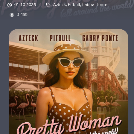
О НАС
01.10.2025
Azteck
, 
Pitbull
, 
Габри Понте
Tags: 
3 455