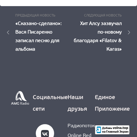
Предыдущая
Следу
Навигация
ПРЕДЫДУЩАЯ НОВОСТЬ
СЛЕДУЮЩАЯ НОВОСТЬ
Новость:
Новост
«Сказано-сделано»:
Хит Алсу зазвучал
по
Вася Писаренко
по-новому
записям
записал песню для
благодаря «Filatov &
альбома
Karas»
Социальные
Наши
Единое
сети
друзья
Приложение
Радиопоток
Online Red