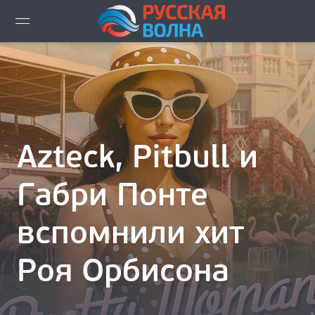
ВИДЕО LIVE
НОВОСТИ
НОВИНКИ ЭФИРА
Azteck, Pitbull и
ПЛЕЙЛИСТ
Габри Понте
СКАЧАТЬ ЭФИР
вспомнили хит
КАК СЛУШАТЬ!?
Роя Орбисона
ГОРОДА ВЕЩАНИЯ